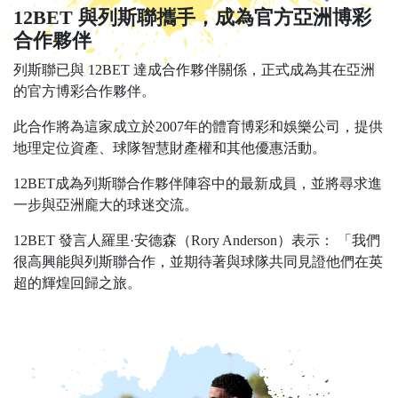
12BET 與列斯聯攜手，成為官方亞洲博彩
合作夥伴
列斯聯已與 12BET 達成合作夥伴關係，正式成為其在亞洲
的官方博彩合作夥伴。
此合作將為這家成立於2007年的體育博彩和娛樂公司，提供
地理定位資產、球隊智慧財產權和其他優惠活動。
12BET成為列斯聯合作夥伴陣容中的最新成員，並將尋求進
一步與亞洲龐大的球迷交流。
12BET 發言人羅里·安德森（Rory Anderson）表示： 「我們
很高興能與列斯聯合作，並期待著與球隊共同見證他們在英
超的輝煌回歸之旅。