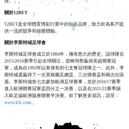
擇。」。
關於12BET
12BET是全球體育博彩行業中的知名品牌，致力於為客戶提
供一流的競爭和娛樂體驗。
關於李斯特城足球會
李斯特城足球會成立於1884年，擁有悠久的歷史。該球隊在
2015/2016賽季引起全球關注，逆轉局勢贏得英超聯賽冠
軍，成為自1992年以來僅有的七支奪冠球隊之一。此外，李
斯特城還贏得了一次英格蘭足總盃、三次聯賽盃和兩次社區
盾。李斯特城曾七次參加歐洲足球賽事，並於2016/17賽季
進入歐洲聯賽冠軍盃四分之一決賽，以及在2021/22賽季踢
入歐足協歐洲協會聯賽半決賽。欲了解更多資訊，請至：
www.lcfc.com
。