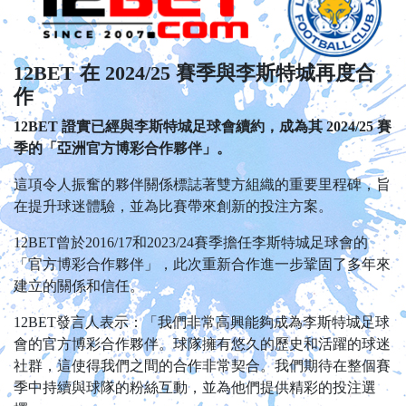
12BET 在 2024/25 賽季與李斯特城再度合
作
12BET 證實已經與李斯特城足球會續約，成為其 2024/25 賽
季的「亞洲官方博彩合作夥伴」。
這項令人振奮的夥伴關係標誌著雙方組織的重要里程碑，旨
在提升球迷體驗，並為比賽帶來創新的投注方案。
12BET曾於2016/17和2023/24賽季擔任李斯特城足球會的
「官方博彩合作夥伴」，此次重新合作進一步鞏固了多年來
建立的關係和信任。
12BET發言人表示：「我們非常高興能夠成為李斯特城足球
會的官方博彩合作夥伴。球隊擁有悠久的歷史和活躍的球迷
社群，這使得我們之間的合作非常契合。我們期待在整個賽
季中持續與球隊的粉絲互動，並為他們提供精彩的投注選