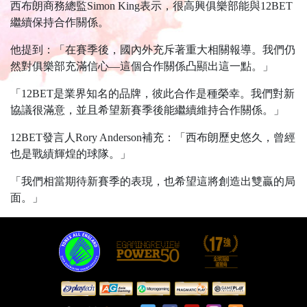
西布朗商務總監Simon King表示，很高興俱樂部能與12BET
繼續保持合作關係。
他提到：「在賽季後，國內外充斥著重大相關報導。我們仍
然對俱樂部充滿信心—這個合作關係凸顯出這一點。」
「12BET是業界知名的品牌，彼此合作是種榮幸。我們對新
協議很滿意，並且希望新賽季後能繼續維持合作關係。」
12BET發言人Rory Anderson補充：「西布朗歷史悠久，曾經
也是戰績輝煌的球隊。」
「我們相當期待新賽季的表現，也希望這將創造出雙贏的局
面。」