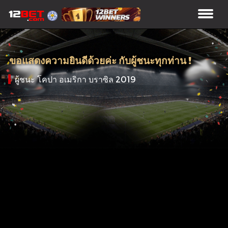
ขอแสดงความยินดีด้วยค่ะ กับผู้ชนะทุกท่าน !
ผู้ชนะ โคปา อเมริกา บราซิล 2019